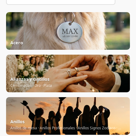
→
Acero
→
Alianzas y cintillos
Combinadas · Oro · Plata
→
Anillos
Anillos de mesa · Anillos Profesionales · Anillos Signos Zodíaco · ...