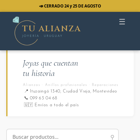
📣 CERRADO 24 y 25 DE AGOSTO
☰
TU ALIANZA
JOYERÍA · URUGUAY
Joyas que cuentan
tu historia
Alianzas · Anillos profesionales · Reparaciones
📍 Ituzaingó 1340, Ciudad Vieja, Montevideo
📞 099 63 04 68
🇺🇾 Envíos a todo el país
⚲