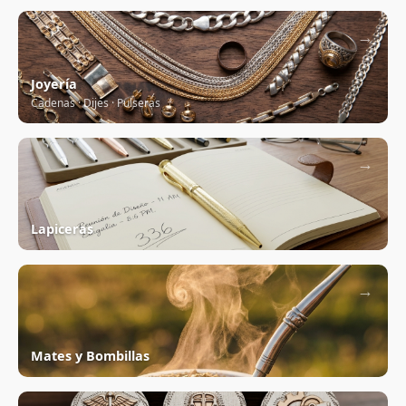
→
Joyería
Cadenas · Dijes · Pulseras
→
Lapiceras
→
Mates y Bombillas